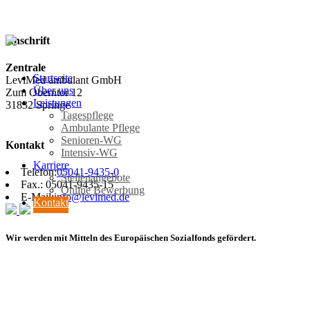
Anschrift
Zentrale
Startseite
LeviMed ambulant GmbH
Über uns
Zum Oberntor 12
Leistungen
31832 Springe
Tagespflege
Ambulante Pflege
Senioren-WG
Kontakt
Intensiv-WG
Karriere
Telefon:
05041-9435-0
Stellenangebote
Fax.: 05041-9435-15
Online Bewerbung
E-Mail:
info@levimed.de
Kontakt
Wir werden mit Mitteln des Europäischen Sozialfonds gefördert.